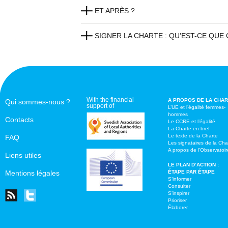
ET APRÈS ?
SIGNER LA CHARTE : QU'EST-CE QUE 
With the financial
A PROPOS DE LA CHA
Qui sommes-nous ?
support of
L’UE et l’égalité femmes-
hommes
Contacts
Le CCRE et l’égalité
La Charte en bref
Le texte de la Charte
FAQ
Les signataires de la Cha
A propos de l’Observatoir
Liens utiles
LE PLAN D’ACTION :
Mentions légales
ÉTAPE PAR ÉTAPE
S’informer
Consulter
S’inspirer
Prioriser
Élaborer