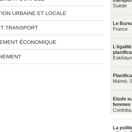
transpor
Suède
ATION URBAINE ET LOCALE
Le Bure
 ET TRANSPORT
France
PPEMENT ÉCONOMIQUE
L’égalit
planific
NNEMENT
Eskilstu
Planifica
Malmö, 
Etude su
femmes 
Cordoba
La politi