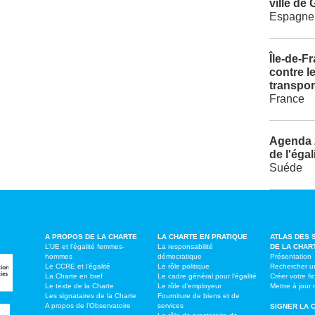
ville de
Espagne
Île-de-F
contre l
transpor
France
Agenda 
de l'égal
Suéde
A PROPOS DE LA CHARTE
LA CHARTE EN PRATIQUE
ATLAS DES 
L’UE et l’égalité femmes-
La responsabilité
DE LA CHAR
hommes
démocratique
Présentation
Le CCRE et l’égalité
Le rôle politique
Rechercher un
La Charte en bref
Le cadre général pour l’égalité
Créer votre fi
Le texte de la Charte
Le rôle d’employeur
Mettre à jou
Les signataires de la Charte
Fourniture de biens et de
A propos de l’Observatoire
services
SIGNER LA 