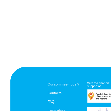
With the financial
Qui sommes-nous ?
support of
Contacts
FAQ
Liens utiles