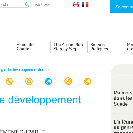
Aa+
Aa-
About the
The Action Plan:
Bonnes
Me
Charter
Step by Step
Pratiques
an
ng et le développement durable
Malmö s'
 le développement
dans les
Suède
L’intégr
du genre
PEMENT DURABLE