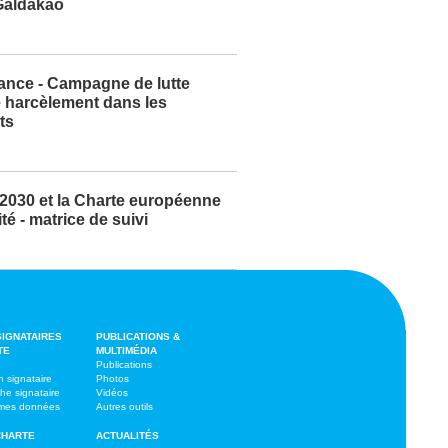
 Galdakao
rance - Campagne de lutte
e harcèlement dans les
ts
2030 et la Charte européenne
ité - matrice de suivi
SIGNATAIRES
PUBLICATIONS &
TE
MULTIMÉDIA
Publications
 signataire
Photos
che signataire
Vidéos
r mes données
Autres outils
CHARTE
ACTUALITÉS