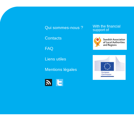
With the financial
Qui sommes-nous ?
support of
Contacts
FAQ
Liens utiles
Mentions légales